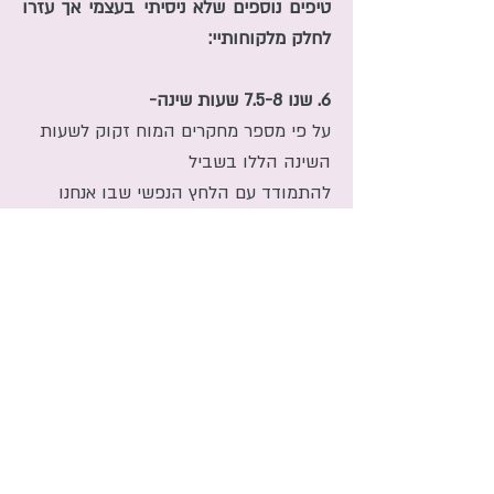
טיפים נוספים שלא ניסיתי בעצמי אך עזרו
לחלק מלקוחותיי:
6. שנו 7.5-8 שעות שינה-
על פי מספר מחקרים המוח זקוק לשעות
השינה הללו בשביל
להתמודד עם הלחץ הנפשי שבו אנחנו
נמצאים.
7. שנו בחדר קריר, שקט וחשוך על מנת
ליצור אווירה שמעוררת שינה.
8. שתו חליטת תה צמחי קמומיל
(חליטה ולא תיון) שעוזרת להרגעת המוח
וליצירת תחושת נמנום.