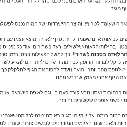
מוח חלק המגן על האדם מפני סכנות. החלק הזה זועק למוח ש
ף מגיב.
 אריה שעומד לטרוף!! והיצר ההישרדותי של המוח נכנס לפעולה.
שים לב אותו אדם שעומד להיות טרף לאריה, מוצא עצמו עם דופ
טן- בחילות/הקאות/שלשולים, רעד בשרירים ועוד כל מיני סימני
זור לאדם בסכנה לשרוד!!! 
כך למשל הפעילות בבטן בזמן סכנה
ה לו קל לברוח. הדופק לב המהיר יגרום ליותר דם להגיע לשרירי
ץ/ לטפס מהר יותר.  הזעה נועדה להפוך את הגוף לחלקלק כך 
את הגוף אחרי מאמץ שנדרש ממנו.
ות ברחובות ואסון טבע קורה פעם ב...וגם לא פה בישראל..אז 
וי בשני אופנים שקשורים זה בזה:
ח במוח בזמנו, עדיין קיים ומגיב באותה צורה לכל מה שאנחנו ת
יות ולא נחשים. האיומים המודרניים לובשים צורות שונות. למש